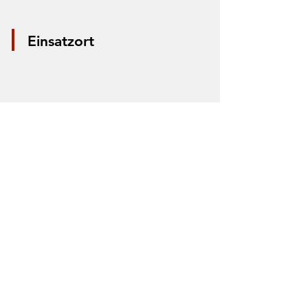
Einsatzort
*Aus Datenschutzgründen wird nur die
Mitte der Straße markiert. Anhand der
Markierung lässt sich nicht der Einsatzort
bestimmen.