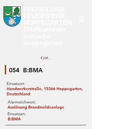
FREIWILLIGE
FEUERWEHR
HOPPEGARTEN
Ortsfeuerwehr
Dahlwitz-
Hoppegarten
zurück zur Übersicht
054
B:BMA
Einsatzort:
Handwerkerstraße, 15366 Hoppegarten,
Deutschland
Alarmstichwort:
Auslösung Brandmeldeanlage
Einsatzart:
B:BMA