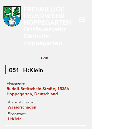
FREIWILLIGE
FEUERWEHR
HOPPEGARTEN
Ortsfeuerwehr
Dahlwitz-
Hoppegarten
zurück zur Übersicht
051
H:Klein
Einsatzort:
Rudolf-Breitscheid-Straße, 15366
Hoppegarten, Deutschland
Alarmstichwort:
Wasserschaden
Einsatzart:
H:Klein