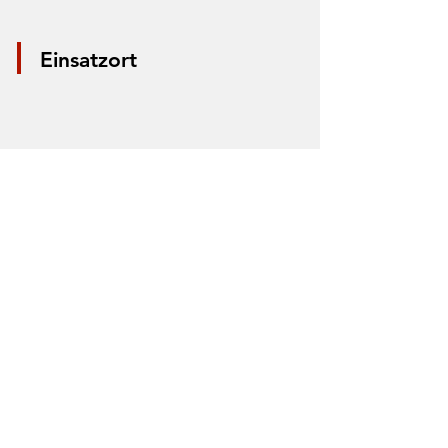
Einsatzort
*Aus Datenschutzgründen wird nur die
Mitte der Straße markiert. Anhand der
Markierung lässt sich nicht der Einsatzort
bestimmen.