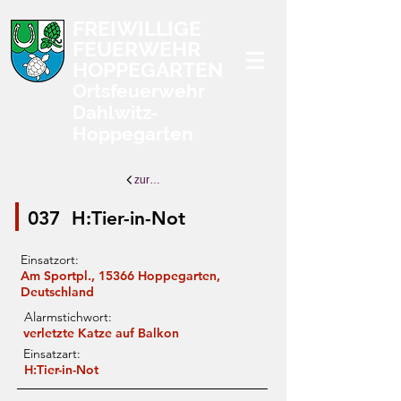
FREIWILLIGE
FEUERWEHR
HOPPEGARTEN
Ortsfeuerwehr
Dahlwitz-
Hoppegarten
zurück zur Übersicht
037
H:Tier-in-Not
Einsatzort:
Am Sportpl., 15366 Hoppegarten,
Deutschland
Alarmstichwort:
verletzte Katze auf Balkon
Einsatzart:
H:Tier-in-Not