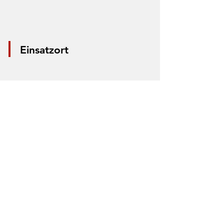
Einsatzort
*Aus Datenschutzgründen wird nur die
Mitte der Straße markiert. Anhand der
Markierung lässt sich nicht der Einsatzort
bestimmen.