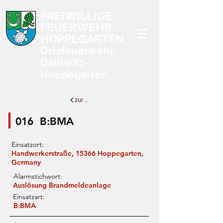
FREIWILLIGE
FEUERWEHR
HOPPEGARTEN
Ortsfeuerwehr
Dahlwitz-
Hoppegarten
zurück zur Übersicht
016
B:BMA
Einsatzort:
Handwerkerstraße, 15366 Hoppegarten,
Germany
Alarmstichwort:
Auslösung Brandmeldeanlage
Einsatzart:
B:BMA