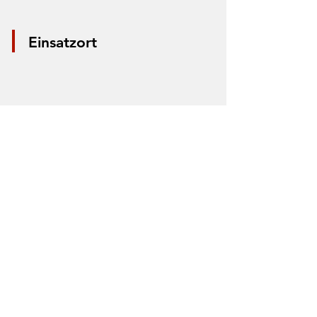
Einsatzort
*Aus Datenschutzgründen wird nur die
Mitte der Straße markiert. Anhand der
Markierung lässt sich nicht der Einsatzort
bestimmen.