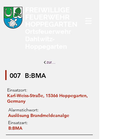
FREIWILLIGE
FEUERWEHR
HOPPEGARTEN
Ortsfeuerwehr
Dahlwitz-
Hoppegarten
zurück zur Übersicht
007
B:BMA
Einsatzort:
Karl-Weiss-Straße, 15366 Hoppegarten,
Germany
Alarmstichwort:
Auslösung Brandmeldeanalge
Einsatzart:
B:BMA