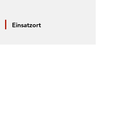
Einsatzort
*Aus Datenschutzgründen wird nur die
Mitte der Straße markiert. Anhand der
Markierung lässt sich nicht der Einsatzort
bestimmen.