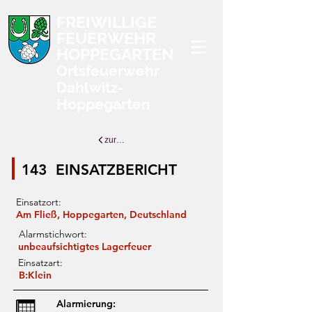
FREIWILLIGE
FEUERWEHR
HOPPEGARTEN
Ortsfeuerwehr
Dahlwitz-
Hoppegarten
zurück zur Übersicht
143
EINSATZBERICHT
Einsatzort:
Am Fließ, Hoppegarten, Deutschland
Alarmstichwort:
unbeaufsichtigtes Lagerfeuer
Einsatzart:
B:Klein
Alarmierung: