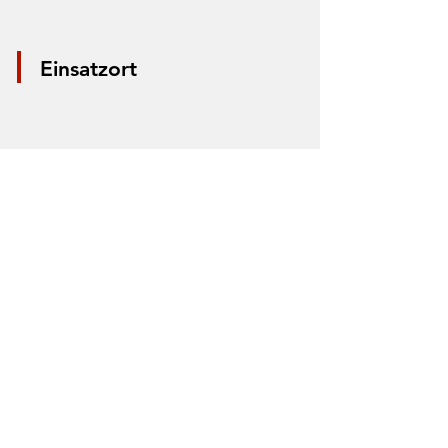
Einsatzort
*Aus Datenschutzgründen wird nur die
Mitte der Straße markiert. Anhand der
Markierung lässt sich nicht der Einsatzort
bestimmen.