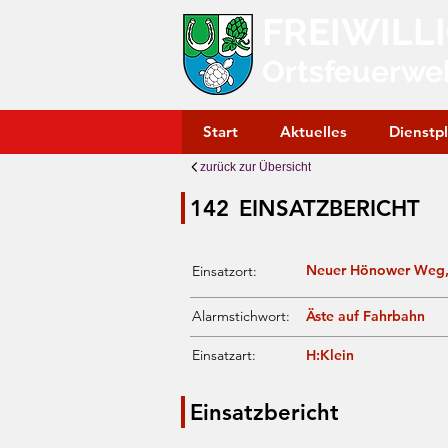
FREIWILL
Ortsfeuerwe
Start
Aktuelles
Dienstp
zurück zur Übersicht
142
EINSATZBERICHT
Neuer Hönower Weg,
Einsatzort:
Alarmstichwort:
Äste auf Fahrbahn
Einsatzart:
H:Klein
Einsatzbericht