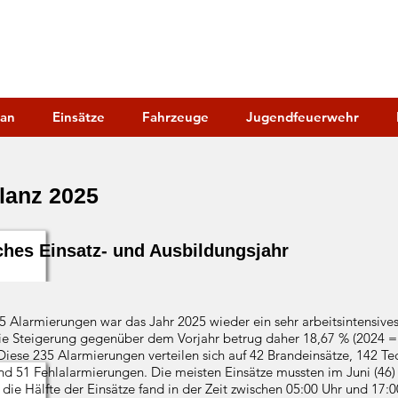
IGE FEUERWEHR HOPPE
hr Dahlwitz-Hoppegarten
lan
Einsätze
Fahrzeuge
Jugendfeuerwehr
lanz 2025
ches Einsatz- und Ausbildungsjahr
 Alarmierungen war das Jahr 2025 wieder ein sehr arbeitsintensives
ie Steigerung gegenüber dem Vorjahr betrug daher 18,67 % (2024 =
Diese 235 Alarmierungen verteilen sich auf 42 Brandeinsätze, 142 Te
nd 51 Fehlalarmierungen. Die meisten Einsätze mussten im Juni (46) 
die Hälfte der Einsätze fand in der Zeit zwischen 05:00 Uhr und 17:00