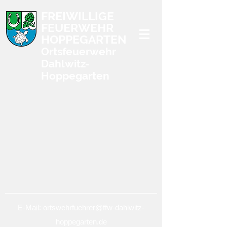
FREIWILLIGE
FEUERWEHR
HOPPEGARTEN
Ortsfeuerwehr
Dahlwitz-
Hoppegarten
E-Mail:
ortswehrfuehrer@ffw-dahlwitz-
hoppegarten.de